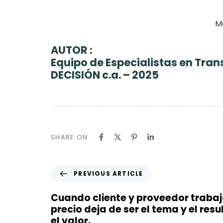
M
AUTOR :
Equipo de Especialistas en Tran
DECISIÓN c.a. – 2025
SHARE ON
P
PREVIOUS ARTICLE
r
e
Cuando cliente y proveedor trabaja
v
precio deja de ser el tema y el res
i
el valor.