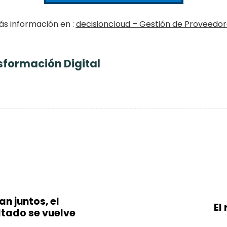
ás información en :
decisioncloud – Gestión de Proveedor
sformación Digital
N
e
n juntos, el
x
El
ultado se vuelve
t
A