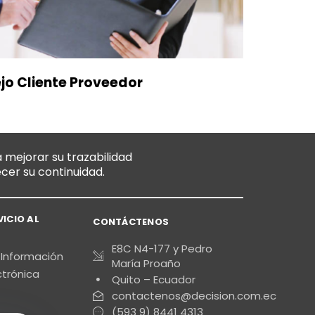
jo Cliente Proveedor
 mejorar su trazabilidad
ecer su continuidad.
VICIO AL
CONTÁCTENOS
E8C N4-177 y Pedro
 Información
María Proaño
ctrónica
Quito – Ecuador
contactenos@decision.com.ec
(593 9) 8441 4313