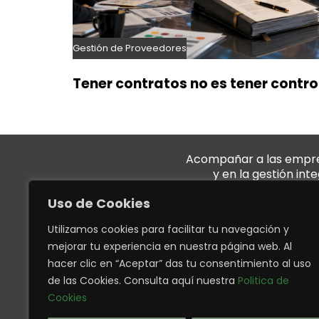
Gestión de Proveedores
Tener contratos no es tener control
Acompañar a las empresa
y en la gestión int
Uso de Cookies
QUIÉNES SOMOS
Utilizamos cookies para facilitar tu navegación y
mejorar tu experiencia en nuestra página web. Al
Conózcanos
hacer clic en “Aceptar” das tu consentimiento al uso
Trabaje con nosotr
de las Cookies. Consulta aquí nuestra
Politica de
NUESTROS
Cookies
SERVICIOS SERÁN SU