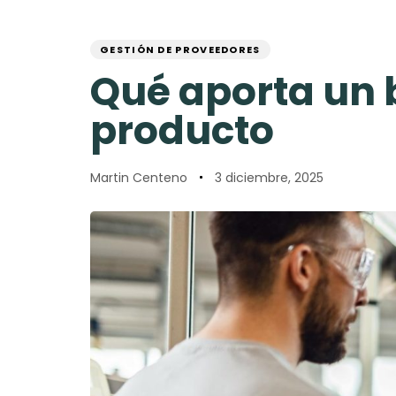
Skip
Skip
PUBLISHED
Author
Published
links
to
IN:
on:
primary
GESTIÓN DE PROVEEDORES
navigation
Qué aporta un 
Skip
to
producto
content
Martin Centeno
3 diciembre, 2025