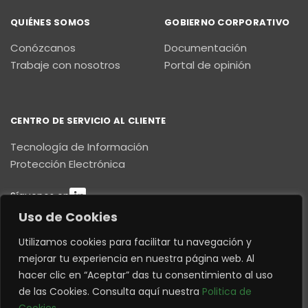
QUIÉNES SOMOS
GOBIERNO CORPORATIVO
Conózcanos
Documentación
Trabaje con nosotros
Portal de opinión
CENTRO DE SERVICIO AL CLIENTE
Tecnología de Información
Protección Electrónica
Síguenos en
Uso de Cookies
CONTÁCTENOS
Utilizamos cookies para facilitar tu navegación y
mejorar tu experiencia en nuestra página web. Al
E8C N4-177 y Pedro María Proaño
hacer clic en “Aceptar” das tu consentimiento al uso
Quito – Ecuador
This website uses cookies to improve your
de las Cookies. Consulta aquí nuestra
Politica de
web experience.
contactenos@decision.com.ec