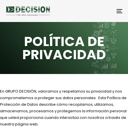
Skip
Skip
links
to
To
primary
na
navigation
Skip
to
POLÍTICA DE
content
PRIVACIDAD
En GRUPO DECISIÓN, valoramos y respetamos su privacidad y nos
comprometemos a proteger sus datos personales. Esta Política de
Protección de Datos describe cómo recopilamos, utilizamos,
almacenamos, procesamos y protegemos la información personal
que usted proporciona cuando interactúa con nosotros a través de
nuestra página web.