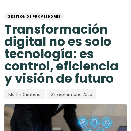
Skip
Skip
PUBLISHED
Author
Published
links
to
IN:
on:
primary
GESTIÓN DE PROVEEDORES
navigation
Transformación
Skip
to
digital no es solo
content
tecnología: es
control, eficiencia
y visión de futuro
Martin Centeno
23 septiembre, 2025