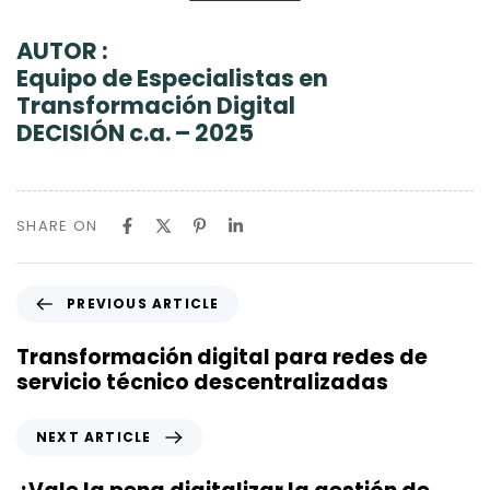
AUTOR :
Equipo de Especialistas en
Transformación Digital
DECISIÓN c.a. – 2025
SHARE ON
P
PREVIOUS ARTICLE
r
e
Transformación digital para redes de
v
servicio técnico descentralizadas
i
o
N
NEXT ARTICLE
u
e
s
x