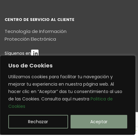
CENTRO DE SERVICIO AL CLIENTE
Tecnología de Información
Protección Electrónica
Síguenos en
Uso de Cookies
CONTÁCTENOS
Utilizamos cookies para facilitar tu navegación y
E8C N4-177 y Pedro María Proaño
mejorar tu experiencia en nuestra página web. Al
Quito – Ecuador
hacer clic en “Aceptar” das tu consentimiento al uso
This website uses cookies to improve your
contactenos@decision.com.ec
de las Cookies. Consulta aquí nuestra
Politica de
web experience.
(593 9) 8441 4313
Cookies
Accept
(593 2) 234 6880
©1976 - 2026 | DECISIÓN c.a. | All Rights Reserved |
Rechazar
Aceptar
Quito - Ecuador