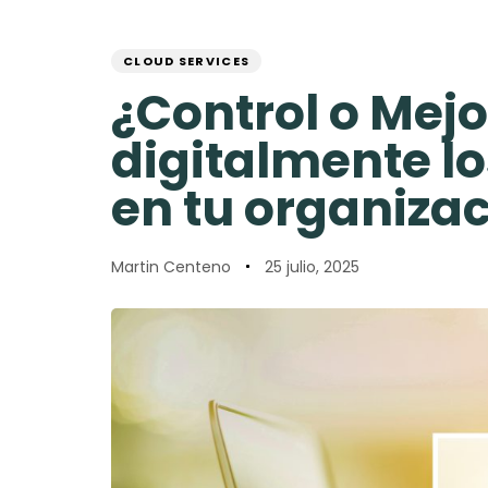
Skip
Skip
PUBLISHED
Author
Published
links
to
IN:
on:
primary
CLOUD SERVICES
navigation
¿Control o Mejo
Skip
to
digitalmente lo
content
en tu organiza
Martin Centeno
25 julio, 2025