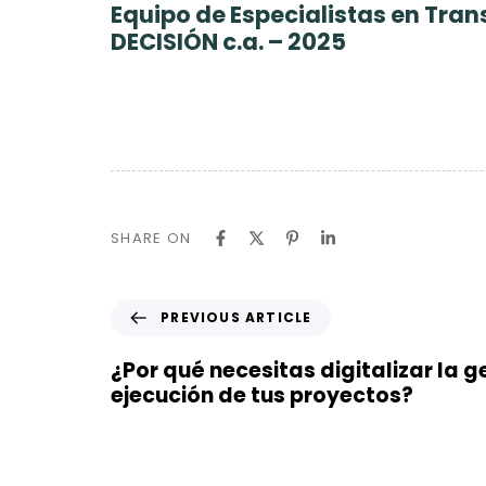
Equipo de Especialistas en Tran
DECISIÓN c.a. – 2025
SHARE ON
P
PREVIOUS ARTICLE
r
e
¿Por qué necesitas digitalizar la g
v
ejecución de tus proyectos?
i
o
u
s