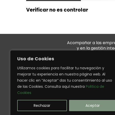
Verificar no es controlar
Acompañar a las empresa
y en la gestión int
Uso de Cookies
QUIÉNES SOMOS
Utilizamos cookies para facilitar tu navegación y
mejorar tu experiencia en nuestra página web. Al
Conózcanos
hacer clic en “Aceptar” das tu consentimiento al uso
Trabaje con nosotr
de las Cookies. Consulta aquí nuestra
Politica de
NUESTROS
Cookies
SERVICIOS SERÁN SU
MEJOR DECISIÓN
Rechazar
Aceptar
This