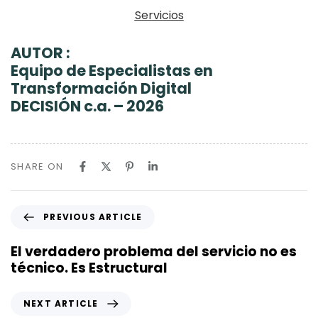
Servicios
AUTOR :
Equipo de Especialistas en
Transformación Digital
DECISIÓN c.a. – 2026
SHARE ON
P
PREVIOUS ARTICLE
r
e
El verdadero problema del servicio no es
v
técnico. Es Estructural
i
o
N
NEXT ARTICLE
u
e