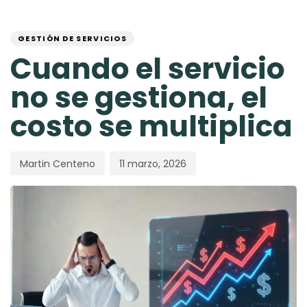
Skip
Skip
PUBLISHED
Author
Published
links
to
IN:
on:
primary
GESTIÓN DE SERVICIOS
navigation
Cuando el servicio
Skip
to
no se gestiona, el
content
costo se multiplica
Martin Centeno
11 marzo, 2026