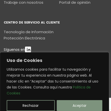
Trabaje con nosotros
Portal de opinión
CENTRO DE SERVICIO AL CLIENTE
Tecnología de Información
Protección Electrónica
Síguenos en
Uso de Cookies
CONTÁCTENOS
Utilizamos cookies para facilitar tu navegación y
E8C N4-177 y Pedro María Proaño
mejorar tu experiencia en nuestra página web. Al
Quito – Ecuador
hacer clic en “Aceptar” das tu consentimiento al uso
This website uses cookies to improve your
contactenos@decision.com.ec
de las Cookies. Consulta aquí nuestra
Politica de
web experience.
(593 9) 8441 4313
Cookies
(593 2) 234 6880
Accept
©1976 - 2026 | DECISIÓN c.a. | All Rights Reserved |
Rechazar
Aceptar
Quito - Ecuador