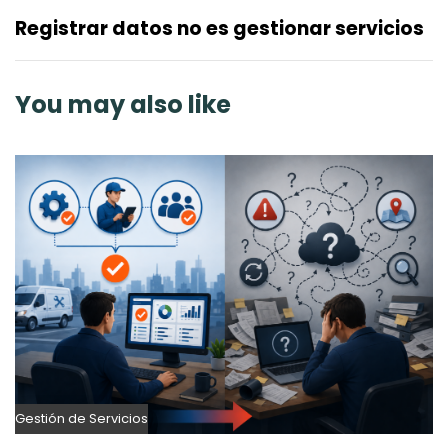
s
x
Registrar datos no es gestionar servicios
A
t
r
A
t
r
You may also like
i
t
c
i
l
c
e
l
e
Gestión de Servicios