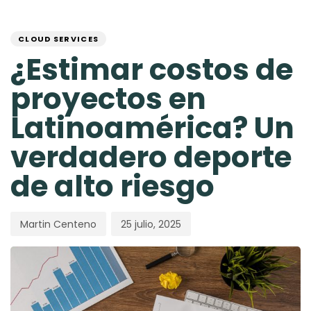
Skip
Skip
PUBLISHED
Author
Published
links
to
IN:
on:
primary
CLOUD SERVICES
navigation
¿Estimar costos de
Skip
to
proyectos en
content
Latinoamérica? Un
verdadero deporte
de alto riesgo
Martin Centeno
25 julio, 2025