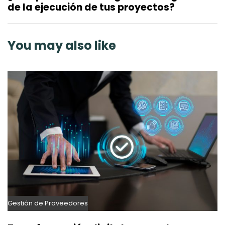
t
de la ejecución de tus proyectos?
t
A
i
r
c
t
You may also like
l
i
e
c
l
e
Gestión de Proveedores