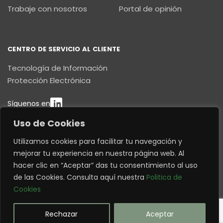
Trabaje con nosotros
Portal de opinión
CENTRO DE SERVICIO AL CLIENTE
Tecnología de Información
Protección Electrónica
Síguenos en
Uso de Cookies
CONTÁCTENOS
Utilizamos cookies para facilitar tu navegación y
E8C N4-177 y Pedro María Proaño
mejorar tu experiencia en nuestra página web. Al
Quito – Ecuador
hacer clic en “Aceptar” das tu consentimiento al uso
This website uses cookies to improve your
contactenos@decision.com.ec
de las Cookies. Consulta aquí nuestra
Politica de
web experience.
(593 9) 8441 4313
Cookies
Accept
(593 2) 234 6880
©1976 - 2026 | DECISIÓN c.a. | All Rights Reserved |
Rechazar
Aceptar
Quito - Ecuador