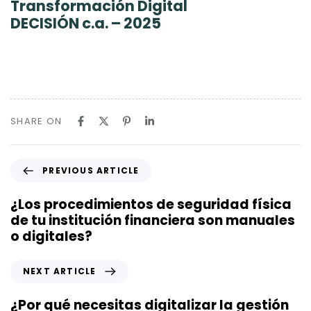
Transformación Digital
DECISIÓN c.a. – 2025
SHARE ON
P
PREVIOUS ARTICLE
r
e
¿Los procedimientos de seguridad física
v
de tu institución financiera son manuales
i
o digitales?
o
u
N
NEXT ARTICLE
s
e
A
x
¿Por qué necesitas digitalizar la gestión
r