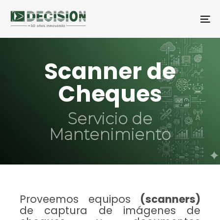
Skip
Skip
links
to
To
primary
navigation
Skip
to
Scanner de
content
Cheques
Servicio de
Mantenimiento
Proveemos equipos
(scanners)
de captura de imágenes de